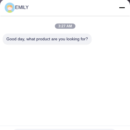
নিয়ন্ত্রণ
EMILY
আমাদের
3:27 AM
সাথে
Good day, what product are you looking for?
যোগাযোগ
খবর
মামলা
সাইট
ম্যাপ
অ্যালুমিনিয়াম বেস সহ 65 মিমি সিডি ওয়েল্ড বিমেটালিক আইসোলেশন পিন