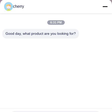
নিয়ন্ত্রণ
cherry
আমাদের
6:31 PM
সাথে
Good day, what product are you looking for?
যোগাযোগ
খবর
মামলা
সাইট
ম্যাপ
ইনসুলেশন পিনগুলির জন্য ৩৮মিমি গোলাকার স্ব-লকিং ওয়াশার, যা ইনসুলেশন
উপাদানকে স্থানে সুরক্ষিত করে