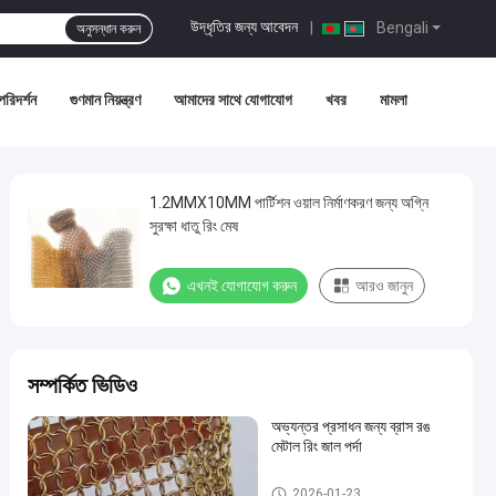
উদ্ধৃতির জন্য আবেদন
|
Bengali
অনুসন্ধান করুন
পরিদর্শন
গুণমান নিয়ন্ত্রণ
আমাদের সাথে যোগাযোগ
খবর
মামলা
1.2MMX10MM পার্টিশন ওয়াল নির্মাণকরণ জন্য অগ্নি
সুরক্ষা ধাতু রিং মেষ
এখনই যোগাযোগ করুন
আরও জানুন
সম্পর্কিত ভিডিও
অভ্যন্তর প্রসাধন জন্য ব্রাস রঙ
মেটাল রিং জাল পর্দা
মেটাল রিং মেষ
2026-01-23