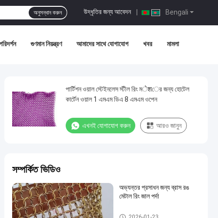
উদ্ধৃতির জন্য আবেদন
|
Bengali
অনুসন্ধান করুন
পরিদর্শন
গুণমান নিয়ন্ত্রণ
আমাদের সাথে যোগাযোগ
খবর
মামলা
পার্টিশন ওয়াল স্টেইনলেস স্টীল রিং মेशের জন্য হোটেল
কার্টেন ওয়াল 1 এমএম ডিএ 8 এমএম ওপেন
এখনই যোগাযোগ করুন
আরও জানুন
সম্পর্কিত ভিডিও
অভ্যন্তর প্রসাধন জন্য ব্রাস রঙ
মেটাল রিং জাল পর্দা
মেটাল রিং মেষ
2026-01-23