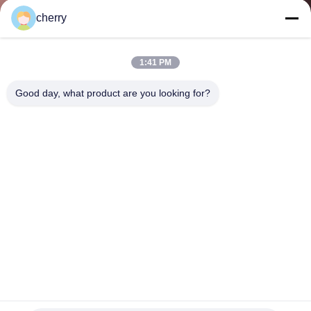
নিয়ন্ত্রণ
cherry
আমাদের
1:41 PM
সাথে
Good day, what product are you looking for?
যোগাযোগ
খবর
মামলা
SITEMAP
PRIVACY
গ্যালভানাইজড স্টীল ট্যাব ওয়াশার ফোম টাইল ব্যাক বোর্ডের জন্য 1-1/4 "