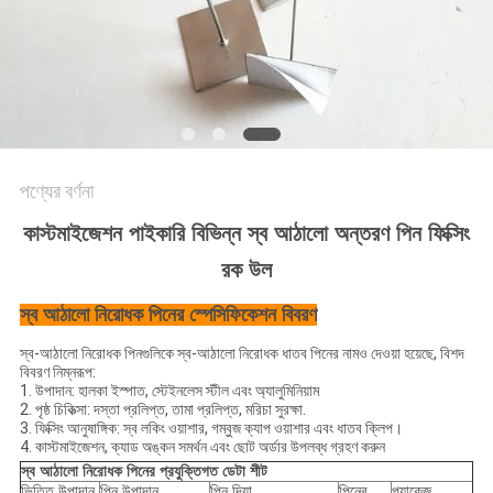
PRIVACY
POLICY
পণ্যের বর্ণনা
কাস্টমাইজেশন পাইকারি বিভিন্ন স্ব আঠালো অন্তরণ পিন ফিক্সিং
রক উল
স্ব আঠালো নিরোধক পিনের স্পেসিফিকেশন বিবরণ
স্ব-আঠালো নিরোধক পিনগুলিকে স্ব-আঠালো নিরোধক ধাতব পিনের নামও দেওয়া হয়েছে, বিশদ
বিবরণ নিম্নরূপ:
1. উপাদান: হালকা ইস্পাত, স্টেইনলেস স্টীল এবং অ্যালুমিনিয়াম
2. পৃষ্ঠ চিকিত্সা: দস্তা প্রলিপ্ত, তামা প্রলিপ্ত, মরিচা সুরক্ষা.
3. ফিক্সিং আনুষাঙ্গিক: স্ব লকিং ওয়াশার, গম্বুজ ক্যাপ ওয়াশার এবং ধাতব ক্লিপ।
4. কাস্টমাইজেশন, ক্যাড অঙ্কন সমর্থন এবং ছোট অর্ডার উপলব্ধ গ্রহণ করুন
স্ব আঠালো নিরোধক পিনের প্রযুক্তিগত ডেটা শীট
ভিত্তি উপাদান
পিন উপাদান
পিন দিয়া
পিনের
প্যাকেজ