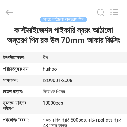
Huihao
Hardware
Mesh
Product
Limited.
স্বয়ং আঠালো অন্তরণ পিন
All
Rights
কাস্টমাইজেশন পাইকারি স্বয়ং আঠালো
বাড়ি
Reserved.
অন্তরণ পিন রক উল 70mm আকার ফিক্সিং
পণ্য
উৎপত্তি স্থল:
চীন
আমাদের
পরিচিতিমুলক নাম:
huihao
সম্পর্কে
সাক্ষ্যদান:
ISO9001-2008
মডেল নম্বার:
নিরোধক পিনের
কারখানা
ন্যূনতম চাহিদার
10000pcs
পরিদর্শন
পরিমাণ:
প্যাকেজিং বিবরণ:
শক্ত কাগজ প্রতি 500pcs, কাঠের pallets প্রতি
গুণমান
48 শক্ত কাগজ