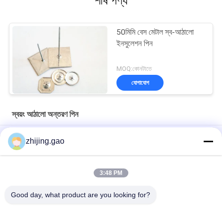
শীর্ষ পণ্য
50মিমি বেস মেটাল স্ব-আঠালো
ইনসুলেশন পিন
MOQ:কোনটাতে
যোগাযোগ
স্বয়ং আঠালো অন্তরণ পিন
ধাতব বিল্ডিং আইসোলেশন আঠালো হ্যাঙ্গার জিংক লেপযুক্ত
zhijing.gao
1.6x24x24 মিমি অ্যালুমিনিয়াম ছিদ্রযুক্ত বিচ্ছিন্নতা পিন বাহ্যিক প্রাচীর বিচ্ছিন্নতা
ফাস্টেনার জন্য ব্যবহৃত স্ব আঠালো
3:48 PM
12 Ga গ্যালভানাইজড স্টীল বায়ু সিস্টেমের জন্য ছিদ্রযুক্ত বিচ্ছিন্নতা হ্যাঙ্গার
Good day, what product are you looking for?
সব