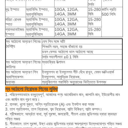
দৈর্ঘ্য
মৃদু ইস্পাত
অ্যানিলিং ইস্পাত,
10GA, 12GA,
15-280
কার্টন প্রতি
14GA, 3MM
মিমি
অ্যালুমিনিয়াম
500 পিসি
মরিচা রোধক
অ্যানিলিং ইস্পাত,
10GA, 12GA,
15-280
14GA, 3MM
মিমি
স্পাত
অ্যালুমিনিয়াম
গ্যালভানাইজড
অ্যানিলিং ইস্পাত,
10GA, 12GA,
15-280
14GA, 3MM
মিমি
ইস্পাত
অ্যালুমিনিয়াম
স্ব আঠালো অন্তরণ পিনের
বেস পিন সঙ্গে আঁট
বৈশিষ্ট্য
পিনগুলি নরম, সহজে বাঁকানো হয়
ডবল ফেসড আঠালো ভাল আঠালো আছে
দৈর্ঘ্য সহনশীলতা ±0.1 মিমি
স্ব আঠালো অন্তরণ পিনের
স্বয়ংক্রিয় উত্পাদন
কারিগর
স্ব আঠালো অন্তরণ পিন
ইনসুলেশন বা ইনসুলেশন শীট বেঁধে রাখুন, যেমন ডাক্টওয়ার্ক
অ্যাপ্লিকেশন
ইনসুলেশন, সামুদ্রিক নিরোধক,
মন্তব্য
প্রযুক্তিগত পরামিতি অনুরোধের ভিত্তিতে উপলব্ধ
স্ব আঠালো নিরোধক পিনের সুবিধা
1. পরিবেশগতভাবে বন্ধুত্বপূর্ণ, আমাদের পণ্য আমেরিকান মান, জাপানি মান, ইউরোপীয় মান
এবং জার্মান মান পূরণ করে।
2. হালকা, ধুলো মুক্ত, অগ্নি প্রতিরোধক (A) এবং ইনস্টল করা সহজ
3. তাপ প্রতিফলন, তাপ নিরোধক, শব্দ নিরোধক, পাল্টা বিকিরণ, পাল্টা কম্পন।
4. গ্রীষ্মকালে: আর্দ্রতা বাধা, সূর্য সুরক্ষা, জলরোধী, শীতল এয়ার কন্ডিশনার দ্বারা ব্যবহৃত
শক্তি সঞ্চয়
5. শীতকালে: তাপ সুরক্ষা, উষ্ণ এয়ার কন্ডিশনার দ্বারা ক্ষয়প্রাপ্ত উল্লেখযোগ্য শক্তি সঞ্চয়