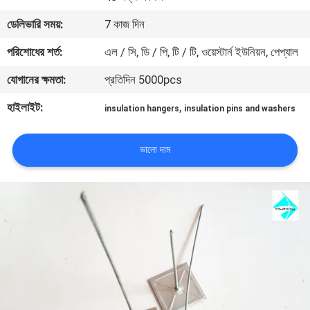
নিয়ন্ত্রণ
ডেলিভারি সময়:
7 কাজ দিন
পরিশোধের শর্ত:
এল / সি, ডি / পি, টি / টি, ওয়েস্টার্ন ইউনিয়ন, পেপ্যাল
আমাদের
যোগানের ক্ষমতা:
প্রতিদিন 5000pcs
সাথে
যোগাযোগ
হাইলাইট:
,
insulation hangers
insulation pins and washers
খবর
ভালো দাম
মামলা
সাইট
ম্যাপ