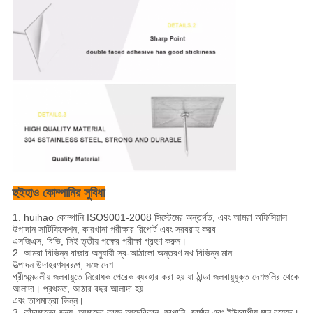
হুইহাও কোম্পানির সুবিধা
1. huihao কোম্পানি ISO9001-2008 সিস্টেমের অন্তর্গত, এবং আমরা অফিসিয়াল
উপাদান সার্টিফিকেশন, কারখানা পরীক্ষার রিপোর্ট এবং সরবরাহ করব
এসজিএস, বিভি, সিই তৃতীয় পক্ষের পরীক্ষা গ্রহণ করুন।
2. আমরা বিভিন্ন বাজার অনুযায়ী স্ব-আঠালো অন্তরণ নখ বিভিন্ন মান
উত্পাদন.উদাহরণস্বরূপ, সঙ্গে দেশ
গ্রীষ্মমন্ডলীয় জলবায়ুতে নিরোধক পেরেক ব্যবহার করা হয় যা ঠান্ডা জলবায়ুযুক্ত দেশগুলির থেকে
আলাদা। প্রথমত, আঠার বছর আলাদা হয়
এবং তাপমাত্রা ভিন্ন।
3. কাঁচামালের জন্য, আমাদের কাছে আমেরিকান, জাপানি, জার্মান এবং ইউরোপীয় মান রয়েছে।