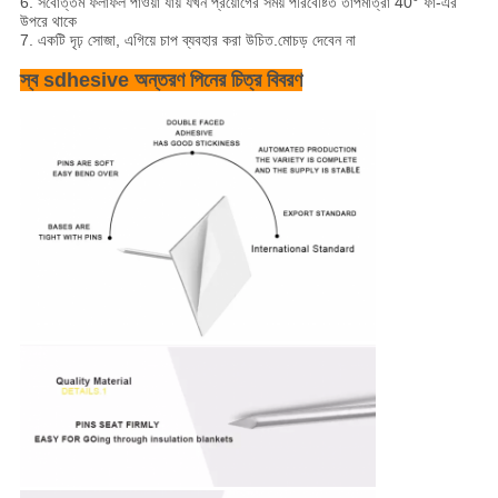
6. সর্বোত্তম ফলাফল পাওয়া যায় যখন প্রয়োগের সময় পরিবেষ্টিত তাপমাত্রা 40° ফা-এর
উপরে থাকে
7. একটি দৃঢ় সোজা, এগিয়ে চাপ ব্যবহার করা উচিত.মোচড় দেবেন না
স্ব sdhesive অন্তরণ পিনের চিত্র বিবরণ