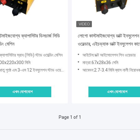
টমাইজযোগ্য ক্যাপাসিটর ডিসচার্জ সিডি
লোগো কাস্টমাইজযোগ্য ডাক্ট ইনসুলেশন
্ডিং মেশিন
ওয়েল্ডার, এইচভ্যাক ডাক্ট ইনসুলেশন কা
২.৭ মিমি ৩.০ মিমি ৩.৪ মিমি কাপ হেড ওয
যাপাসিটার স্রাব (সিডি) স্টাড ওয়েল্ডিং মেশিন
আইটেম:ডক্ট আইসোলেশন পিন ওয়েডার
ওয়েল্ডিং করার জন্য
:600x220x300 মিমি
মাত্রা:67x28x36 সেমি
তু পৃষ্ঠে এম 3-এম 12 ইনসুলেশন স্টাড ওয়েল্ডিং
আবেদন:2.7-3.4 মিমি ব্যাস নালী নিরোধক ও
এখন যোগাযোগ
এখন যোগাযোগ
Page 1 of 1