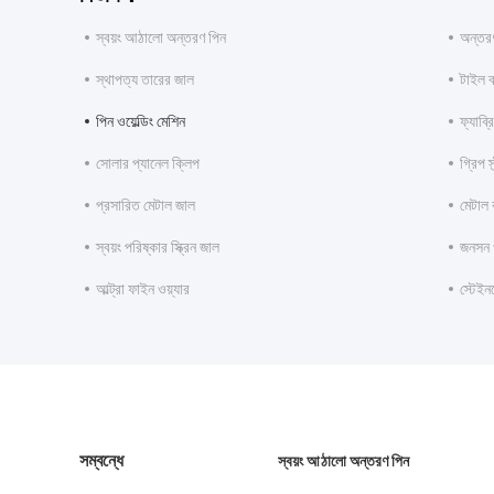
স্বয়ং আঠালো অন্তরণ পিন
অন্তরণ
স্থাপত্য তারের জাল
টাইল ব
পিন ওয়েল্ডিং মেশিন
ফ্যাব্
সোলার প্যানেল ক্লিপ
গ্রিপ স্
প্রসারিত মেটাল জাল
মেটাল 
স্বয়ং পরিষ্কার স্ক্রিন জাল
জনসন ওয
আল্ট্রা ফাইন ওয়্যার
স্টেইন
সম্বন্ধে
স্বয়ং আঠালো অন্তরণ পিন