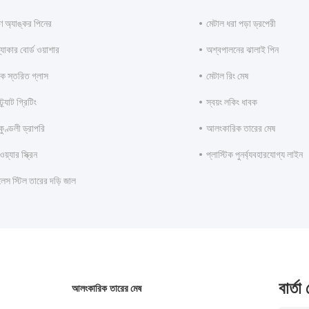
 অ্যাঙ্কর পিনের
মেটাল ধরা পড়া ড্রপেরী
্যাকার বোর্ড ওয়াশার
অশ্বপালনের ঝালাই পিন
রিক স্তরিত গ্লাস
মেটাল রিং মেষ
ট্র্যাট গ্রিটিং
স্বয়ং লকিং ধাবক
কুণ্ডলী ড্রাপরি
আলংকারিক তারের মেষ
়্যার স্ক্রিন
প্লাস্টিক পুনর্ব্যবহারযোগ্য লাইন
লেস স্টিল তারের দড়ি জাল
বার্তা
আলংকারিক তারের মেষ