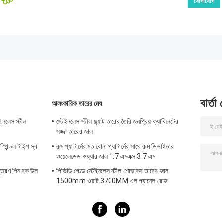
বার্তা
আলংকারিক তারের মেষ
েইনলেস স্টীল
স্টেইনলেস স্টীল ফ্ল্যাট তারের তৈরি জনপ্রিয় ক্যাবিনেটের
সজ্জা তারের জাল
্পিন্ডল টাইপ স্ব
রুম প্যাটার্নের মত বোনা প্যাটার্নের সাথে রুম ডিভাইডার
ওয়েলেডেড ওয়্যার জাল 1.7 এমএক্স 3.7 এম
ন্তরণ পিন রক উল
পিভিডি গোল্ড স্টেইনলেস স্টীল শোভাকর তারের জাল
1500mm ওয়াট 3700MM এল প্যানেল রোজ