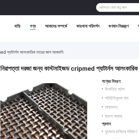
বাড়ি
পণ্য
আমাদের সম্পর্কে
কারখানা পরিদর্শন
গুণমান নিয়ন্ত্রণ
med প্যাটার্নস আলংকারিক তারের জাল আমদানি
নিরাপত্তা দরজা জন্য কাস্টমাইজড cripmed প্যাটার্নস আলংকারিক
পণ্যের বিবরণ:
উৎপত্তি স্থল:
পরিচিতিমুলক নাম:
সাক্ষ্যদান:
মডেল নম্বার:
প্রদান:
ন্যূনতম চাহিদার পরিমাণ: