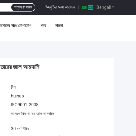
উদ্ধৃতির জন্য আবেদন
|
Bengali
অনুসন্ধান করুন
আমাদের সাথে যোগাযোগ
খবর
মামলা
 তারের জাল আমদানি
চীন
huihao
ISO9001-2008
আলংকারিক তারের জাল আমদানি
30 বর্গ মিটার