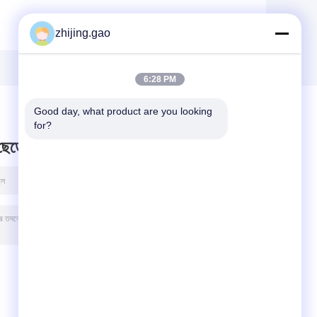
zhijing.gao
6:28 PM
Good day, what product are you looking 
for?
 ছেড়ে