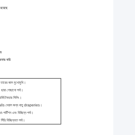
 রয়েছে
য়
 অফার করি
 তারের জাল মুখোমুখি।
ছায়া গোছানো পর্দা।
আর্কিটেকচার সিলিং।
ls দেয়াল জন্য ধাতু draperies।
n পার্টিশন এবং বিচ্ছিন্ন পর্দা।
সিঁড়ি বিচ্ছিন্নতা পর্দা।