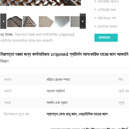
প্যাকেজিং বিবরণ:
ডেলিভারি সময়:
পরিশোধের শর্ত:
যোগানের ক্ষমতা:
বড় ইমেজ :
নিরাপত্তা দরজা জন্য কাস্টমাইজড cripmed
যোগাযোগ
প্যাটার্নস আলংকারিক তারের জাল আমদানি
নিরাপত্তা দরজা জন্য কাস্টমাইজড cripmed প্যাটার্নস আলংকারিক তারের জাল আমদানি
বিবরণ
পাদান:
মরিচা রোধক স্পাত
পিচ:
আদর্শ:
পাতলা প্যাটার্ন
ছোট অর্
প্রথা:
সমর্থন এবং দ্রুত
নমুনা:
বিশেষভাবে তুলে ধরা:
স্থাপত্য বোনা ধাতু জাল
,
এক্রাইলিক তারের জাল