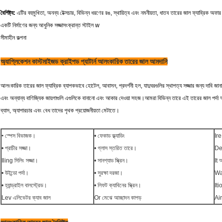
বৈশিষ্ট্য:
এটির বহুমুখিতা, অনন্য টেক্সচার, বিভিন্ন ধরণের রঙ, স্থায়িত্ব এবং নমনীয়তা, ধাতব তারের জাল ফ্যাব্রিক অফার
একটি
নির্মাণের জন্য আধুনিক সজ্জাসংক্রান্ত স্টাইল w
সীমাহীন
কল্পনা
অ্যাপ্লিকেশন কাস্টমাইজড ক্রাইপড প্যাটার্ন আলংকারিক তারের জাল আমদানি
আলংকারিক তারের জাল ফ্যাব্রিক ব্যাপকভাবে হোটেল, আবাসন, প্রদর্শনী হল, যাদুঘরগুলির স্থাপত্য সজ্জার জন্য দাবি জানা
এবং অন্যান্য বাণিজ্যিক জায়গাগুলি এগুলিকে বানানো এবং আকার দেওয়া সহজ।আমরা বিভিন্ন তারে এই তারের জাল পর্দা
ব্যাস, অ্যাপারচার এবং বেধ তাদের পৃথক প্রয়োজনীয়তা মেটাতে।
•
স্পেস বিভাজক।
•
ফেকাড ক্ল্যাডিং
Ire
• প্রাচীর সজ্জা।
• গ্লাস স্তরিত তারে।
De 
Iling সিলিং সজ্জা।
• সানশ্যাড স্ক্রিন।
It 
• উইন্ডো পর্দা।
• সুরক্ষা দরজা।
Wal
• হ্যান্ড্রাইল বালস্ট্রেড।
• লিফট ক্যাবিনের স্ক্রিন।
Itio
Lev এলিভেটর ক্যাব জাল
Or মেঝে আচ্ছাদন কাপড়
Air 