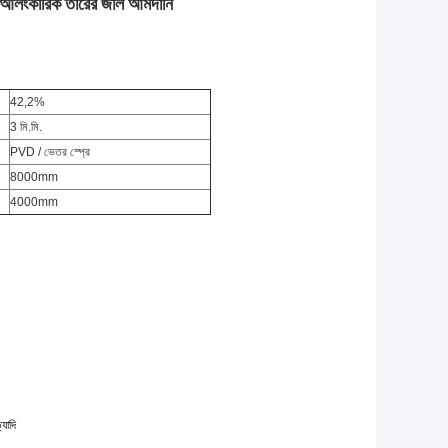
র্ন আলংকারিক তারের জাল আমদানি
42,2%
3 মি.মি.
PVD / ভেতর স্প্রে
8000mm
4000mm
যাদি