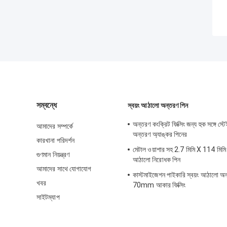
সম্বন্ধে
স্বয়ং আঠালো অন্তরণ পিন
অন্তরণ কংক্রিট ফিক্সিং জন্য হুক সঙ্গে স্ট
আমাদের সম্পর্কে
অন্তরণ অ্যাঙ্কর পিনের
কারখানা পরিদর্শন
মেটাল ওয়াশার সহ 2.7 মিমি X 114 মিমি স
গুণমান নিয়ন্ত্রণ
আঠালো নিরোধক পিন
আমাদের সাথে যোগাযোগ
কাস্টমাইজেশন পাইকারি স্বয়ং আঠালো অ
খবর
70mm আকার ফিক্সিং
সাইটম্যাপ