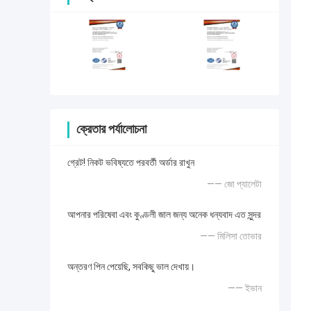
ক্রেতার পর্যালোচনা
গ্রেট! নিকট ভবিষ্যতে পরবর্তী অর্ডার রাখুন
—— জো প্যালেটা
আপনার পরিষেবা এবং কুণ্ডলী জাল জন্য অনেক ধন্যবাদ এত সুন্দর
—— মিলিসা তোভার
অন্তরণ পিন পেয়েছি, সবকিছু ভাল দেখায়।
—— ইভান