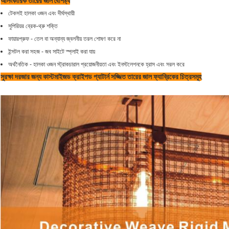
আলংকারিক তারের জাল বৈশিষ্ট্য
টেকসই হালকা ওজন এবং দীর্ঘস্থায়ী
সুপিরিয়র ব্রেক-থ্রু শক্তি
ফায়ারপ্রুফ - তেল বা অন্যান্য জ্বলনীয় তরল শোষণ করে না
ইন্সটল করা সহজ - জব সাইটে স্প্লাই করা যায়
অর্থনৈতিক - হালকা ওজন স্ট্রাকচারাল প্রয়োজনীয়তা এবং ইনস্টলেশনকে হ্রাস এবং সরল করে
সুরক্ষা দরজার জন্য কাস্টমাইজড ক্রাইপড প্যাটার্ন সজ্জিত তারের জাল ফ্যাব্রিকের চিত্রসমূহ