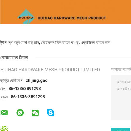
,
,
ট্যাগ:
স্থাপত্য বোনা ধাতু জাল
স্টেইনলেস স্টিল তারের কাপড়
এক্রাইলিক তারের জাল
যোগাযোগের ঠিকানা
HUIHAO HARDWARE MESH PRODUCT LIMITED
আমাদের সরাসর
ব্যক্তি যোগাযোগ:
zhijing.gao
টেল:
86-13363891298
ফ্যাক্স:
86-1336-3891298