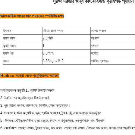
সুরক্ষা দরজার জন্য কাস্টমাইজড ক্রাইপড প্যাটা
আলংকারিক তারের জাল তারেকের স্পেসিফিকেশন
উপাদান
মরিচা রোধক স্পাত
খোলার অঞ্চল
ফ্ল্যাট ব্যাস
2.5 মিমি
ঘন জাল
ফ্ল্যাট নম্বর
1
পৃষ্ঠতল
ফ্ল্যাট পিচ
8.5mm
সর্বোচ্চ
ওজন
9.38kgs / মি 2
সর্বাধিক প্রশস্ত
Huihao সংস্থা থেকে প্রযুক্তিগত সহায়তা
অ্যাপ্লিকেশন অনুযায়ী 1. প্যাটার্ন ডিজাইন সমর্থন
2. ইনস্টলেশন অনুযায়ী ফ্রেম ডিজাইন সমর্থন
3. পৃষ্ঠ চিকিত্সা সমর্থন, পিভিডিএফ, পিভিডি, স্প্রে অন্তর্ভুক্ত।
4. সরবরাহ ইনস্টল আনুষাঙ্গিক, স্ক্রু, প্রাচীর অ্যাঙ্কর, ট্র্যাক, বল্টু এবং অন্যান্য অন্তর্ভুক্ত
5।
উপাদান: স্টেইনলেস স্টিল, তামা, ব্রোঞ্জ, পিতল, অ্যালুমিনিয়াম, অ্যালুমিনিয়াম খাদ, ইত্যাদি
6. বোনা টাইপ: প্লেইন ওয়েভ, টুয়েল ওয়েভ, ডাচ ওয়েভ, প্লেইন ডাচ ওয়েভ, টোভেল ডাচ ওয়েভ, অনন্য বোনা পদ্ধতি ইত্