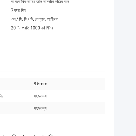
আলংকারিক তারের জাল আমদানি কাঠের বাক্স
7 কাজ দিন
এল / সি, টি / টি, পেপ্যাল, আলীববা
20 দিন প্রতি 1000 বর্গ মিটার
8.5mm
ডার:
সহজলভ্য
সহজলভ্য