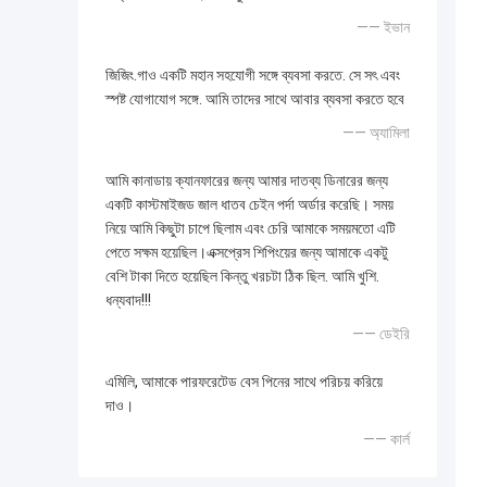
—— ইভান
জিজিং.গাও একটি মহান সহযোগী সঙ্গে ব্যবসা করতে. সে সৎ এবং
স্পষ্ট যোগাযোগ সঙ্গে. আমি তাদের সাথে আবার ব্যবসা করতে হবে
—— অ্যামিলা
আমি কানাডায় ক্যানফারের জন্য আমার দাতব্য ডিনারের জন্য
একটি কাস্টমাইজড জাল ধাতব চেইন পর্দা অর্ডার করেছি। সময়
নিয়ে আমি কিছুটা চাপে ছিলাম এবং চেরি আমাকে সময়মতো এটি
পেতে সক্ষম হয়েছিল।এক্সপ্রেস শিপিংয়ের জন্য আমাকে একটু
বেশি টাকা দিতে হয়েছিল কিন্তু খরচটা ঠিক ছিল. আমি খুশি.
ধন্যবাদ!!!
—— ডেইরি
এমিলি, আমাকে পারফরেটেড বেস পিনের সাথে পরিচয় করিয়ে
দাও।
—— কার্ল