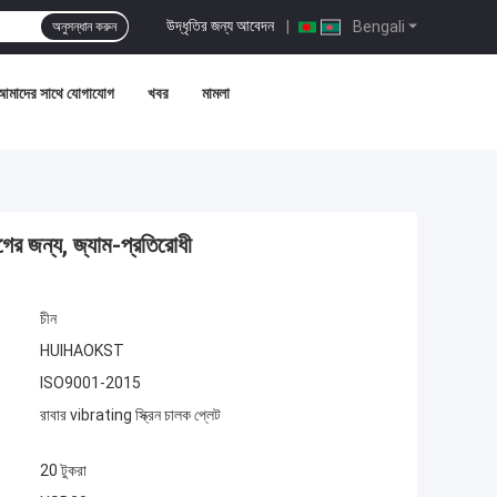
উদ্ধৃতির জন্য আবেদন
|
Bengali
অনুসন্ধান করুন
আমাদের সাথে যোগাযোগ
খবর
মামলা
োগের জন্য, জ্যাম-প্রতিরোধী
চীন
HUIHAOKST
ISO9001-2015
রাবার vibrating স্ক্রিন চালক প্লেট
20 টুকরা