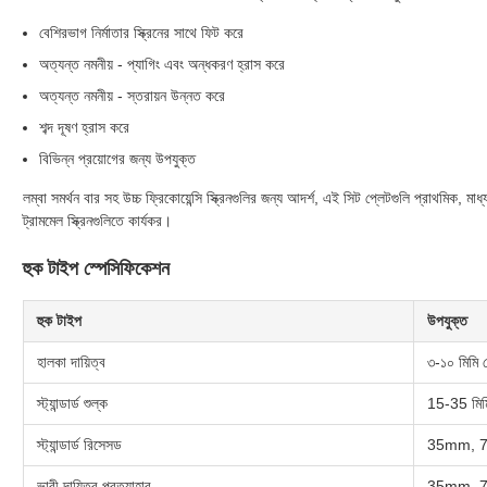
বেশিরভাগ নির্মাতার স্ক্রিনের সাথে ফিট করে
অত্যন্ত নমনীয় - প্যাগিং এবং অন্ধকরণ হ্রাস করে
অত্যন্ত নমনীয় - স্তরায়ন উন্নত করে
শব্দ দূষণ হ্রাস করে
বিভিন্ন প্রয়োগের জন্য উপযুক্ত
লম্বা সমর্থন বার সহ উচ্চ ফ্রিকোয়েন্সি স্ক্রিনগুলির জন্য আদর্শ, এই সিট প্লেটগুলি প্রাথমিক, মা
ট্রামমেল স্ক্রিনগুলিতে কার্যকর।
হুক টাইপ স্পেসিফিকেশন
হুক টাইপ
উপযুক্ত
হালকা দায়িত্ব
৩-১০ মিমি 
স্ট্যান্ডার্ড শুল্ক
15-35 মিম
স্ট্যান্ডার্ড রিসেসড
35mm, 7
ভারী দায়িত্ব প্রত্যাহার
35mm, 7