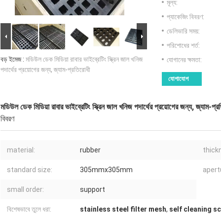
মূল্য:
প্যাকেজিং বিবরণ:
ডেলিভারি সময়:
পরিশোধের শর্ত:
বড় ইমেজ :
মডিউল ডেক মিডিয়া রাবার ভাইব্রেটিং স্ক্রিন জাল খনিজ
যোগানের ক্ষমতা:
পদার্থের প্রয়োগের জন্য, জ্যাম-প্রতিরোধী
যোগাযোগ
মডিউল ডেক মিডিয়া রাবার ভাইব্রেটিং স্ক্রিন জাল খনিজ পদার্থের প্রয়োগের জন্য, জ্যাম-প্র
বিবরণ
material:
rubber
thick
standard size:
305mmx305mm
apert
small order:
support
বিশেষভাবে তুলে ধরা:
stainless steel filter mesh
,
self cleaning s