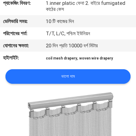
প্যাকেজিং বিবরণ:
1.inner platic ফেনা 2. বাইরে fumigated
নিয়ন্ত্রণ
কাঠের কেস
ডেলিভারি সময়:
10 টি কাজের দিন
আমাদের
পরিশোধের শর্ত:
T/T, L/C, পশ্চিম ইউনিয়ন
সাথে
যোগানের ক্ষমতা:
20 দিন প্রতি 10000 বর্গ মিটার
যোগাযোগ
হাইলাইট:
,
coil mesh drapery
woven wire drapery
খবর
ভালো দাম
মামলা
সাইট
ম্যাপ