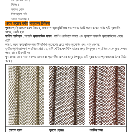
সানশ্যাডের পর্দা।
সিলিং।
ল্যাম্প শেড।
নিরাপত্তা গেট.
ওয়াল সাজসজ্জা।
ধাতব কয়েল পর্দার
সারফেস চিকিত্সা
পৃষ্ঠের
প্রক্রিয়াজাতকরণ হিসাবে, সাধারণত অ্যালুমিনিয়াম খাদ তারের তৈরি ধাতব কয়েল পর্দার দুটি প্রসেসিং
থাকে, একটি হ'ল
বার্ণিশ প্রলিপ্ত
, অন্যটি
অ্যানোডিক জারণ
, বার্ণিশ প্রলিপ্ত সস্তা এবং ন্যূনতম ক্রমটি অ্যানোডিকের চেয়ে
ছোট
জারণ, তবে অ্যানোডিক জারণটি বার্ণিশ প্রলেপের চেয়ে ভাল প্রসেসিং এবং পণ্য দেখায়;
তৃতীয় প্রক্রিয়াকরণ অ্যাসিড ধোয়া হয়, এটি স্টেইনলেস স্টিল তারের জন্য উপযুক্ত।
অ্যাসিড থেকে ধুয়ে ফেলার
পরে, ধাতব ড্রিপারি হয়
খুব
হালকা
তবে কোন ধরণের জাল এবং প্রসেসিং আপনার জন্য উপযুক্ত এটি গ্রাহকদের প্রয়োজনের উপর নির্ভর
করে।
পুরাতন ব্রাস
পুরানো ব্রোঞ্জ
প্রাচীন তামা