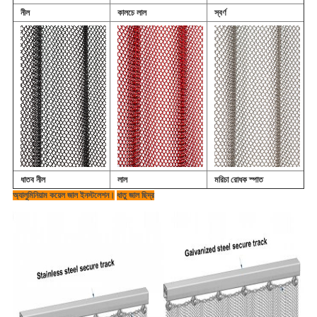
নীল
কালচে লাল
স্বর্ণ
ধাতব নীল
লাল
মরিচা রোধক স্পাত
অ্যালুমিনিয়াম কয়েল জাল ইনস্টলেশন।
ধাতু জাল ছিদ্র