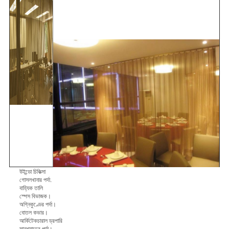
উইন্ডো চিকিত্সা
গোসলখানার পর্দা.
বাহ্যিক তালি
স্পেস বিভাজক।
অগ্নিকুণ্ডের পর্দা।
বোতল কভার।
আর্কিটেকচারাল ড্রপারি