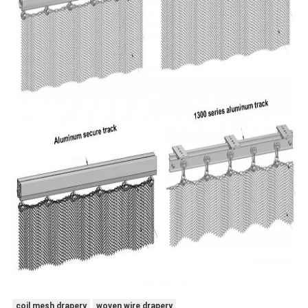
coil mesh drapery
woven wire drapery