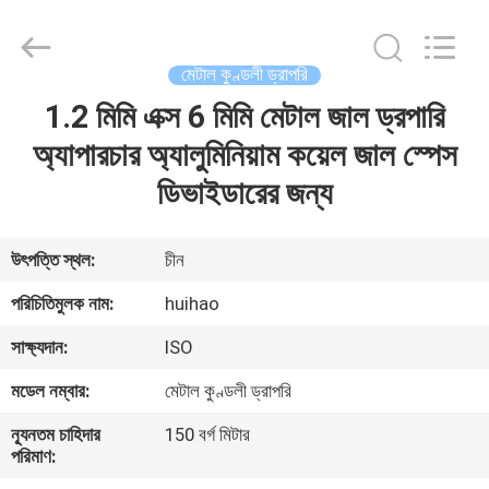
Huihao
Hardware
Mesh
Product
Limited.
মেটাল কুণ্ডলী ড্রাপরি
All
Rights
1.2 মিমি এক্স 6 মিমি মেটাল জাল ড্রপারি
বাড়ি
Reserved.
অ্যাপারচার অ্যালুমিনিয়াম কয়েল জাল স্পেস
পণ্য
ডিভাইডারের জন্য
আমাদের
উৎপত্তি স্থল:
চীন
সম্পর্কে
পরিচিতিমুলক নাম:
huihao
সাক্ষ্যদান:
ISO
কারখানা
মডেল নম্বার:
মেটাল কুণ্ডলী ড্রাপরি
পরিদর্শন
ন্যূনতম চাহিদার
150 বর্গ মিটার
পরিমাণ:
গুণমান