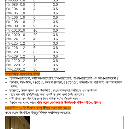
এইচ-088
0.8
8
3.6
এইচ-089
0.8
9
3.6
এইচ-104
1.0
4
3.6
এইচ-105
1.0
5
3.6
এইচ-106
1.0
6
3.6
এইচ-108
1.0
8
3.6
এইচ-109
1.0
9
3.6
এইচ-1010
1.0
10
3.6
এইচ-1020
1.0
20
3.6
এইচ-124
1.2
4
3.6
এইচ-125
1.2
5
3.6
এইচ-126
1.2
6
3.6
এইচ-128
1.2
8
3.6
এইচ-129
1.2
9
3.6
এইচ-1210
1.2
10
3.6
এইচ-1220
1.2
20
3.6
এইচ-1230
1.2
30
3.6
অ্যালুমিনিয়াম কয়েল জাল বৈশিষ্ট্য
অ্যাসিড-প্রতিরোধী, ক্ষারীয়তা-প্রতিরোধী, তাপ-প্রতিরোধী, পরিধান-প্রতিরোধী এবং জারণ-প্রতিরোধী।
অগণিত, উচ্চ-শক্তি, দৃ rob়, বজায় রাখা সহজ, দৃ strong় কার্যকরী এবং প্রাণবন্ত এর আলংকারিক
প্রভাব,
বহুমুখিতা,
অনন্য নকশা এবং উপস্থিতি
,
রঙের বিভিন্নতা, স্থায়িত্ব এবং নমনীয়তা,
ধাতব জাল পর্দা আর্কিটেকচার জন্য একটি আধুনিক সজ্জা শৈলী প্রস্তাব।
এটি হালকা এবং সীমাহীন কল্পনা দিয়ে বিভিন্ন বর্ণের পরিবর্তন করে।
ইনস্টল করা সহজ, আরও
পড়ুন কয়েল মেশ ড্র্যাপের ইনস্টলেশন গাইড -হুইহাও.পিডিএফ
ড্রেরি ট্র্যাক সহ ইনস্টলেশন অ্যালুমিনিয়াম কয়েল জাল প্রয়োগ
ধাতব কয়েল ড্রিপারিতে বিস্তৃত বিভিন্ন অ্যাপ্লিকেশন রয়েছে: