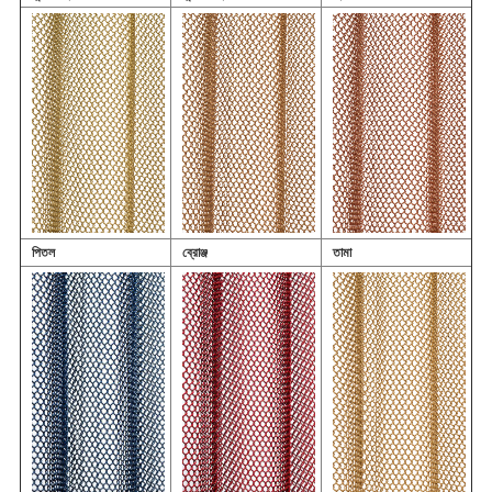
পিতল
ব্রোঞ্জ
তামা