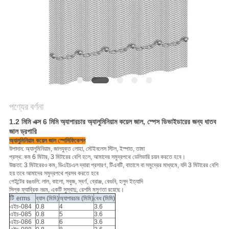
PRIVACY
POLICY
পণ্যের বর্ণনা
1.2 মিমি এক্স 6 মিমি অ্যাপারচার অ্যালুমিনিয়াম কয়েল জাল, স্পেস ডিভাইডারের জন্য ধাতব
জাল ড্রপারি
অ্যালুমিনিয়াম কয়েল জাল স্পেসিফিকেশন
উপাদান: অ্যালুমিনিয়াম, জালযুক্ত লোহা, স্টেইনলেস স্টিল, ইস্পাত, তামা
প্রস্থ: কম 6 মিটার, 3 মিটারের বেশি হলে, আমাদের সমুদ্রপথে ডেলিভারি চয়ন করতে হবে।
উচ্চতা: 3 মিটারেরও কম, ডিএইচএল দ্বারা প্রসারণ, টিএনটি, বাতাসে বা সমুদ্রের মাধ্যমে, যদি 3 মিটারের বেশি
হয় তবে আমাদের সমুদ্রপথে প্রসব করতে হবে
পেইন্টের রঙগুলি: লাল, কালো, সবুজ, স্বর্ণ, ব্রোঞ্জ, বেগুনি, হলুদ ইত্যাদি
সিল্ক ফ্যাব্রিক নরম, একটি সুস্বাদু, রেশমি মসৃণতা রয়েছে।
টি
erms
ব্যাস (মিমি)
অ্যাপারচার (মিমি)
বেধ (মিমি)
এইচ-084
0.8
4
3.6
এইচ-085
0.8
5
3.6
এইচ-086
0.8
6
3.6