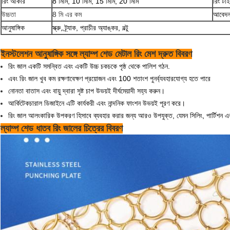
রিং আকার
8 মিমি, 10 মিমি, 15 মিমি, 20 মিমি
রিং টা
উচ্চতা
8 মি এর কম
আবেদ
আনুষাঙ্গিক
স্ক্রু, ট্র্যাক, প্রাচীর অ্যাঙ্কর, বল্টু
ইনস্টলেশন আনুষাঙ্গিক সঙ্গে ল্যাম্প শেড মেটাল রিং মেশ দ্রুত বিবরণ
রিং জাল একটি সমন্বিত এবং একটি উচ্চ চকচকে পৃষ্ঠ থেকে পালিশ গঠন.
এবং রিং জাল খুব কম রক্ষণাবেক্ষণ প্রয়োজন এবং 100 শতাংশ পুনর্ব্যবহারযোগ্য হতে পারে
নোনতা বাতাস এবং বায়ু দ্বারা সৃষ্ট চাপ উভয়ই দীর্ঘমেয়াদী সহ্য করুন।
আর্কিটেকচারাল ডিজাইনে এটি কার্যকরী এবং নান্দনিক ফাংশন উভয়ই পূরণ করে।
রিং জাল আলংকারিক উপকরণ হিসাবে ব্যবহার করার জন্য আরও উপযুক্ত, যেমন সিলিং, পার্টিশন এব
ল্যাম্প শেড ধাতব রিং জালের চিত্রের বিবরণ