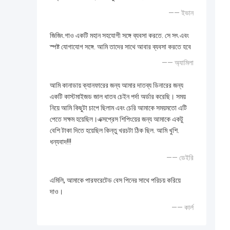
—— ইভান
জিজিং.গাও একটি মহান সহযোগী সঙ্গে ব্যবসা করতে. সে সৎ এবং
স্পষ্ট যোগাযোগ সঙ্গে. আমি তাদের সাথে আবার ব্যবসা করতে হবে
—— অ্যামিলা
আমি কানাডায় ক্যানফারের জন্য আমার দাতব্য ডিনারের জন্য
একটি কাস্টমাইজড জাল ধাতব চেইন পর্দা অর্ডার করেছি। সময়
নিয়ে আমি কিছুটা চাপে ছিলাম এবং চেরি আমাকে সময়মতো এটি
পেতে সক্ষম হয়েছিল।এক্সপ্রেস শিপিংয়ের জন্য আমাকে একটু
বেশি টাকা দিতে হয়েছিল কিন্তু খরচটা ঠিক ছিল. আমি খুশি.
ধন্যবাদ!!!
—— ডেইরি
এমিলি, আমাকে পারফরেটেড বেস পিনের সাথে পরিচয় করিয়ে
দাও।
—— কার্ল