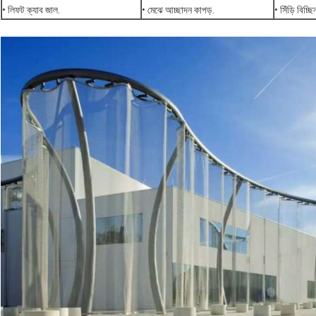
• লিফট ক্যাব জাল.
• মেঝে আচ্ছাদন কাপড়.
• সিঁড়ি বিচ্ছিন