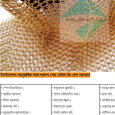
ইনস্টলেশন আনুষাঙ্গিক সঙ্গে ল্যাম্প শেড মেটাল রিং মেশ আবেদন
• স্পেস ডিভাইডার।
• সম্মুখভাগ ক্ল্যাডিং।
• তারের জাল
• প্রাচীর প্রসাধন.
• গ্লাস লেমিনেটেড তার।
• ছায়া পর্দা.
• সিলিং প্রসাধন.
• সানশেড স্ক্রিন।
• আর্কিটেকচ
• জানালার পর্দা।
• নিরাপত্তা দরজা.
• দেয়ালের 
• হ্যান্ড্রাইল ব্যালাস্ট্রেড।
• লিফট কেবিন পর্দা.
• পার্টিশন এ