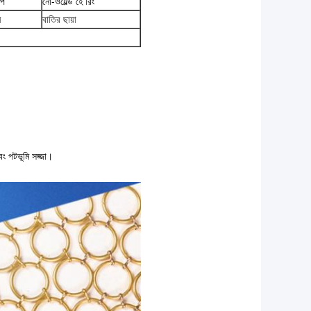
ইপ
নো-ওয়েল্ড হে রিং
ন
বাতির ছায়া
ং পটভূমি সজ্জা।