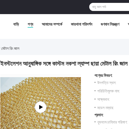
বাড়ি
পণ্য
আমাদের সম্পর্কে
কারখানা পরিদর্শন
গুণমান নিয়ন্ত্রণ
়া মেটাল রিং জাল
ইনস্টলেশন আনুষাঙ্গিক সঙ্গে কাস্টম নকশা ল্যাম্প ছায়া মেটাল রিং জাল
পণ্যের বিবরণ:
উৎপত্তি স্থল:
পরিচিতিমুলক নাম:
সাক্ষ্যদান:
মডেল নম্বার:
প্রদান:
ন্যূনতম চাহিদার পরিমাণ: