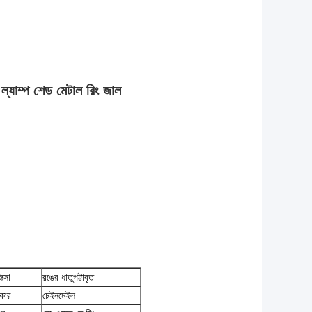
 ল্যাম্প শেড মেটাল রিং জাল
িত্সা
রঙের ধাতুপট্টাবৃত
রকার
চেইনমেইল