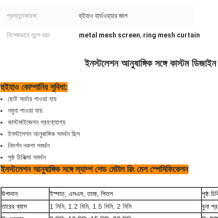
প্রস্তুতকারক:
হুইহাও হার্ডওয়্যার জাল
বিশেষভাবে তুলে ধরা:
metal mesh screen
,
ring mesh curtain
ইনস্টলেশন আনুষাঙ্গিক সঙ্গে কাস্টম ডিজাইন
হুইহাও কোম্পানির সুবিধা:
ছোট অর্ডার পাওয়া যায়
নমুনা পাওয়া যায়
কাস্টমাইজেশন গ্রহণযোগ্য
ইনস্টলেশন আনুষাঙ্গিক সমর্থন ছিল
নিদর্শন নকশা সমর্থন
পৃষ্ঠ চিকিত্সা সমর্থন
ইনস্টলেশন আনুষাঙ্গিক সঙ্গে ল্যাম্প শেড মেটাল রিং মেশ স্পেসিফিকেশন
উপাদান
ইস্পাত, এসএস, তামা, পিতল
পৃষ্ঠ চিক
তারের ব্যাস
1 মিমি, 1.2 মিমি, 1.5 মিমি, 2 মিমি
বুনা প্