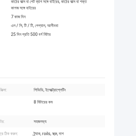
কাঠের বাক্স বা পেট ব্যাগ সঙ্গে বাইরের, কাঠের বাক্স বা শক্ত
কাগজ সঙ্গে বাইরের
7 কাজ দিন
এল / সি, টি / টি, পেপ্যাল, আলীববা
25 দিন প্রতি 500 বর্গ মিটার
কিত্সা:
পিভিডি, ইলেক্ট্রোপ্লেটিং
8 মিটারের কম
ডার:
সহজলভ্য
্র ঠিক করুন:
ট্র্যাক, roils, স্ক্রু, দাগ