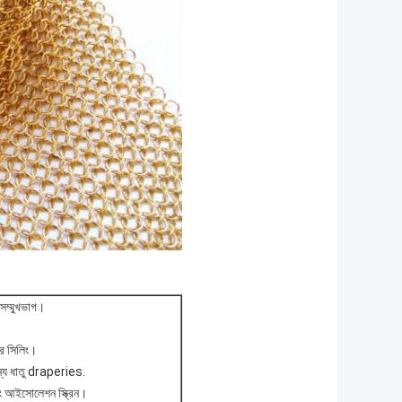
 সম্মুখভাগ।
ার সিলিং।
জন্য ধাতু draperies.
বং আইসোলেশন স্ক্রিন।