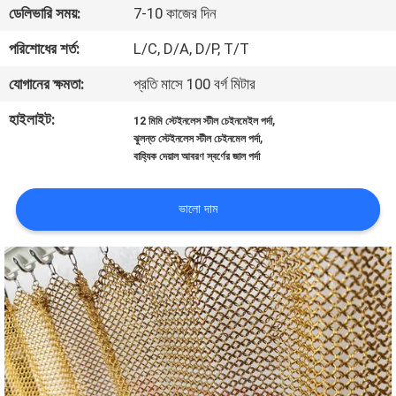
ডেলিভারি সময়:
7-10 কাজের দিন
নিয়ন্ত্রণ
পরিশোধের শর্ত:
L/C, D/A, D/P, T/T
আমাদের
যোগানের ক্ষমতা:
প্রতি মাসে 100 বর্গ মিটার
সাথে
হাইলাইট:
,
12 মিমি স্টেইনলেস স্টীল চেইনমেইল পর্দা
যোগাযোগ
,
ঝুলন্ত স্টেইনলেস স্টীল চেইনমেল পর্দা
বাহ্যিক দেয়াল আবরণ স্বর্ণের জাল পর্দা
খবর
ভালো দাম
মামলা
সাইট
ম্যাপ