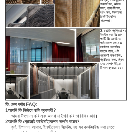
ডিস্কো, সিঁড়ি হ্যান্ডলিং,
কনসার্ট হল, অফিস
ভবন, প্রদর্শনী হল,
শপিং মল, উচ্চমানের
রিসর্ট ইত্যাদির
সাজসজ্জা।
3. ফোল্ডিং প্রক্রিয়া সহ
ইনস্টল করা রিং জাল
পর্দাটি রিং জালটিকে
পর্দার মতো বাম এবং
ডানদিকে প্রসারিত
করতে পারে, এটি
প্রায়শই সানশ্যাডিং,
প্রাচীরের সজ্জা, স্ক্রিন
এবং দোকান উইন্ডো
হিসাবে ব্যবহৃত হয়।
রিং মেশ পর্দার FAQ:
1আপনি কি নির্মাতা নাকি ব্যবসায়ী?
আমরা উৎপাদন করি এবং আমরা যা তৈরি করি তা বিক্রি করি।
2আপনি কি প্রোডাক্ট কাস্টমাইজেশন সমর্থন করেন?
হ্যাঁ, উপাদান, আকার, ইনস্টলেশন সিস্টেম, রঙ সব কাস্টমাইজ করা যেতে