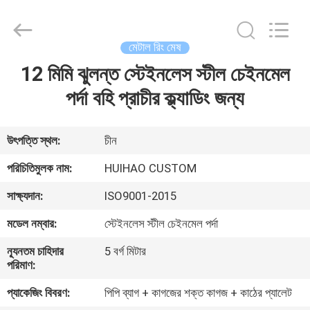
Huihao
Hardware
Mesh
Product
Limited.
মেটাল রিং মেষ
All
Rights
12 মিমি ঝুলন্ত স্টেইনলেস স্টীল চেইনমেল
বাড়ি
Reserved.
পর্দা বহি প্রাচীর ক্ল্যাডিং জন্য
পণ্য
উৎপত্তি স্থল:
চীন
আমাদের
পরিচিতিমুলক নাম:
HUIHAO CUSTOM
সম্পর্কে
সাক্ষ্যদান:
ISO9001-2015
মডেল নম্বার:
স্টেইনলেস স্টীল চেইনমেল পর্দা
কারখানা
ন্যূনতম চাহিদার
5 বর্গ মিটার
পরিদর্শন
পরিমাণ:
প্যাকেজিং বিবরণ:
পিপি ব্যাগ + কাগজের শক্ত কাগজ + কাঠের প্যালেট
গুণমান