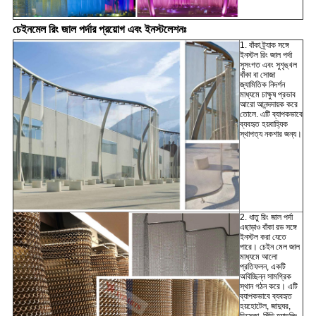
চেইনমেল রিং জাল পর্দার প্রয়োগ এবং ইনস্টলেশনঃ
1. বাঁকা ট্র্যাক সঙ্গে
ইনস্টল রিং জাল পর্দা
সুসংগত এবং সুশৃঙ্খল
বাঁকা বা সোজা
জ্যামিতিক নিদর্শন
মাধ্যমে চাক্ষুষ প্রভাব
আরো আনন্দদায়ক করে
তোলে. এটি ব্যাপকভাবে
ব্যবহৃত হয়
বাহ্যিক
স্থাপত্য নকশার জন্য।
2. ধাতু রিং জাল পর্দা
এছাড়াও বাঁকা রড সঙ্গে
ইনস্টল করা যেতে
পারে। চেইন মেল জাল
মাধ্যমে আলো
প্রতিফলন, একটি
অবিচ্ছিন্ন সামগ্রিক
স্থান গঠন করে। এটি
ব্যাপকভাবে ব্যবহৃত
হয়
হোটেল, জাদুঘর,